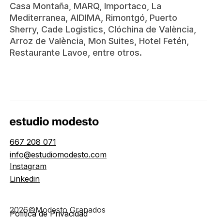
Casa Montaña, MARQ, Importaco, La
Mediterranea, AIDIMA, Rimontgó, Puerto
Sherry, Cade Logistics, Clóchina de València,
Arroz de València, Mon Suites, Hotel Fetén,
Restaurante Lavoe, entre otros.
667 208 071
info@estudiomodesto.com
Instagram
Linkedin
2026©Modesto Granados
Política de Privacidad