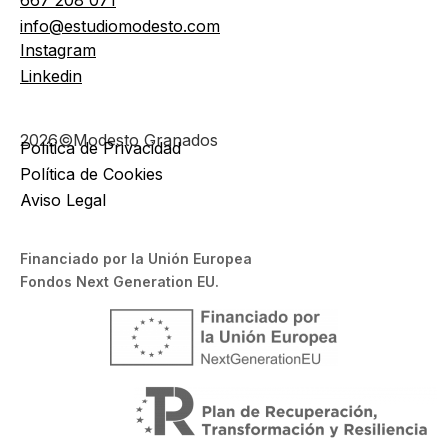
667 208 071
info@estudiomodesto.com
Instagram
Linkedin
2026©Modesto Granados
Política de Privacidad
Política de Cookies
Aviso Legal
Financiado por la Unión Europea
Fondos Next Generation EU.